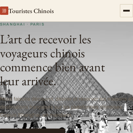
Touristes Chinois
游
SHANGHAI · PARIS
L’art de recevoir les
voyageurs chinois
commence
bien avant
leur arrivée.
Nous faisons découvrir, désirer et réserver les maisons et
destinations françaises sur les plateformes chinoises.
Depuis Shanghai, en mandarin.