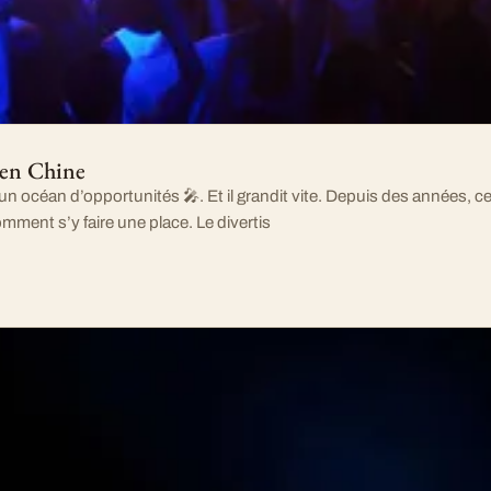
 en Chine
t un océan d’opportunités 🎤. Et il grandit vite. Depuis des années, 
ment s’y faire une place. Le divertis