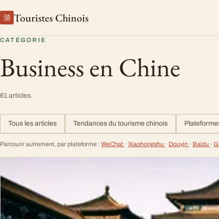
Touristes Chinois
游
CATÉGORIE
Business en Chine
61 articles.
Tous les articles
Tendances du tourisme chinois
Plateforme
Parcourir autrement, par plateforme :
WeChat
·
Xiaohongshu
·
Douyin
·
Baidu
·
G