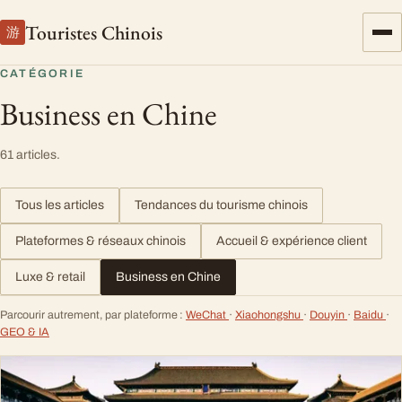
Touristes Chinois
游
CATÉGORIE
Business en Chine
61 articles.
Tous les articles
Tendances du tourisme chinois
Plateformes & réseaux chinois
Accueil & expérience client
Luxe & retail
Business en Chine
Parcourir autrement, par plateforme :
WeChat
·
Xiaohongshu
·
Douyin
·
Baidu
·
GEO & IA