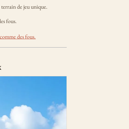
n terrain de jeu unique.
es fous.
 comme des fous.
x