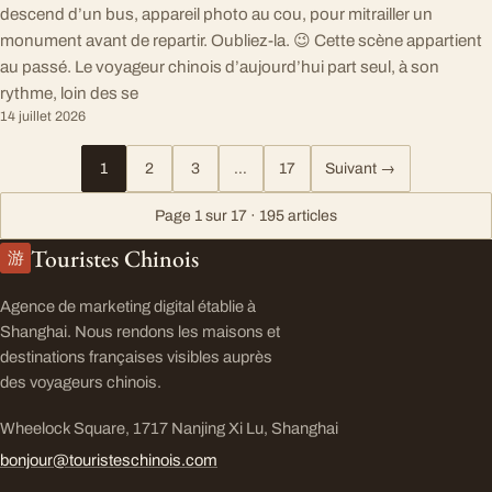
descend d’un bus, appareil photo au cou, pour mitrailler un
monument avant de repartir. Oubliez-la. 😉 Cette scène appartient
au passé. Le voyageur chinois d’aujourd’hui part seul, à son
rythme, loin des se
14 juillet 2026
1
2
3
…
17
Suivant →
Page 1 sur 17 · 195 articles
Touristes Chinois
游
Agence de marketing digital établie à
Shanghai. Nous rendons les maisons et
destinations françaises visibles auprès
des voyageurs chinois.
Wheelock Square, 1717 Nanjing Xi Lu, Shanghai
bonjour@touristeschinois.com