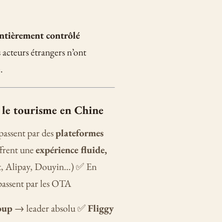
entièrement contrôlé
es acteurs étrangers n’ont
.
 le tourisme en Chine
passent par des
plateformes
frent une
expérience fluide,
hat, Alipay, Douyin…) ✅ En
passent par les OTA
oup
→ leader absolu ✅
Fliggy