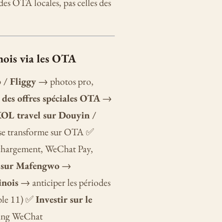
des OTA locales, pas celles des
nois via les OTA
 / Fliggy
→ photos pro,
 des offres spéciales OTA
→
KOL travel sur Douyin /
 se transforme sur OTA ✅
hargement, WeChat Pay,
t sur Mafengwo
→
inois
→ anticiper les périodes
uble 11) ✅
Investir sur le
eting WeChat