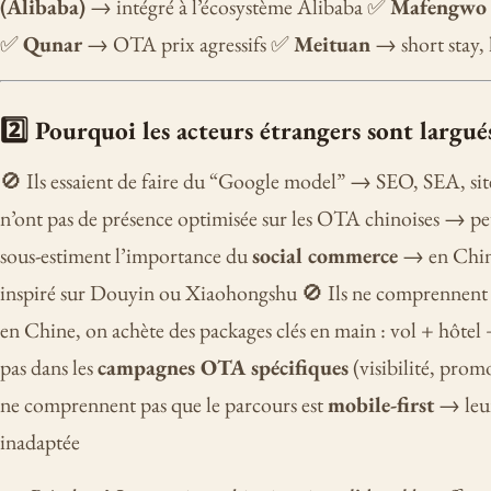
(Alibaba)
→ intégré à l’écosystème Alibaba ✅
Mafengwo
✅
Qunar
→ OTA prix agressifs ✅
Meituan
→ short stay, 
2️⃣ Pourquoi les acteurs étrangers sont largué
🚫 Ils essaient de faire du “Google model” → SEO, SEA, site 
n’ont pas de présence optimisée sur les OTA chinoises → peu 
sous-estiment l’importance du
social commerce
→ en Chine
inspiré sur Douyin ou Xiaohongshu 🚫 Ils ne comprennent 
en Chine, on achète des packages clés en main : vol + hôtel + 
pas dans les
campagnes OTA spécifiques
(visibilité, prom
ne comprennent pas que le parcours est
mobile-first
→ leur
inadaptée