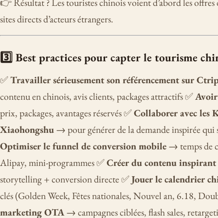
👉 Résultat ? Les touristes chinois voient d’abord les offres 
sites directs d’acteurs étrangers.
3️⃣ Best practices pour capter le tourisme chi
✅
Travailler sérieusement son référencement sur Ctrip
contenu en chinois, avis clients, packages attractifs ✅
Avoir
prix, packages, avantages réservés ✅
Collaborer avec les 
Xiaohongshu
→ pour générer de la demande inspirée qui
Optimiser le funnel de conversion mobile
→ temps de c
Alipay, mini-programmes ✅
Créer du contenu inspiran
storytelling + conversion directe ✅
Jouer le calendrier ch
clés (Golden Week, Fêtes nationales, Nouvel an, 6.18, Do
marketing OTA
→ campagnes ciblées, flash sales, retarg