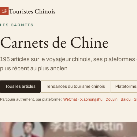
Touristes Chinois
游
LES CARNETS
Carnets de Chine
195 articles sur le voyageur chinois, ses plateformes
plus récent au plus ancien.
Tous les articles
Tendances du tourisme chinois
Plateforme
Parcourir autrement, par plateforme :
WeChat
·
Xiaohongshu
·
Douyin
·
Baidu
·
G