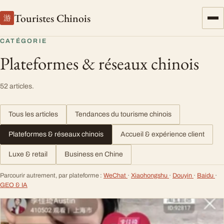
Touristes Chinois
游
CATÉGORIE
Plateformes & réseaux chinois
52 articles.
Tous les articles
Tendances du tourisme chinois
Plateformes & réseaux chinois
Accueil & expérience client
Luxe & retail
Business en Chine
Parcourir autrement, par plateforme :
WeChat
·
Xiaohongshu
·
Douyin
·
Baidu
·
GEO & IA